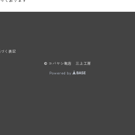
っております
基づく表記
© コバヤシ靴店 三上工房
Powered by